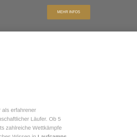
MEHR INFOS
r als erfahrener
nschaftlicher Läufer. Ob 5
its zahlreiche Wettkämpfe
eiches Wissen in
Laufcamps,